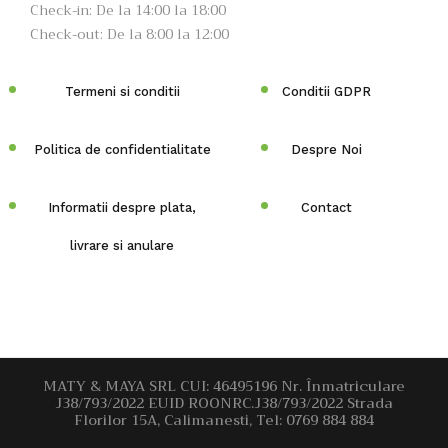
Check-in: De la 14:00 la 18:00
Check-out: De la 8:00 la 12:00
Termeni si conditii
Conditii GDPR
Politica de confidentialitate
Despre Noi
Informatii despre plata,
Contact
livrare si anulare
MATY & MAYA SRL CUI: 46495196 Nr. Înmatriculare
J38/793/2022 EUID ROONRC.J38/793/2022 Strada
Florilor 15A, Calimanesti, Tel: 0769 884 884